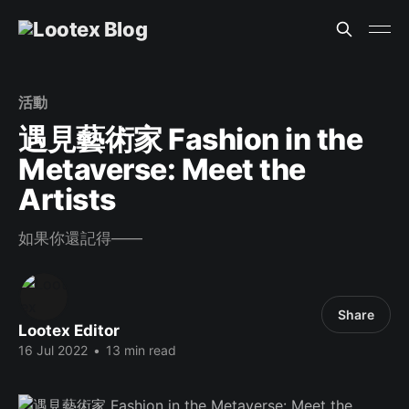
活動
遇見藝術家 Fashion in the
Metaverse: Meet the
Artists
如果你還記得——
Share
Lootex Editor
16 Jul 2022
•
13 min read