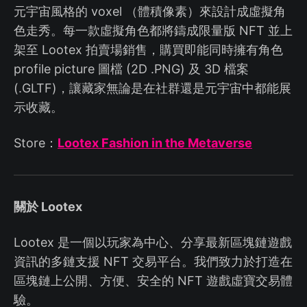
元宇宙風格的 voxel （體積像素）來設計成虛擬角
色走秀。每一款虛擬角色都將鑄成限量版 NFT 並上
架至 Lootex 拍賣場銷售，購買即能同時擁有角色
profile picture 圖檔 (2D .PNG) 及 3D 檔案
(.GLTF)，讓藏家無論是在社群還是元宇宙中都能展
示收藏。
Store：
Lootex Fashion in the Metaverse
關於 Lootex
Lootex 是一個以玩家為中心、分享最新區塊鏈遊戲
資訊的多鏈支援 NFT 交易平台。我們致力於打造在
區塊鏈上公開、方便、安全的 NFT 遊戲虛寶交易體
驗。