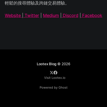
輕鬆的搜尋體驗及跨鏈交易體驗。
Website
|
Twitter
|
Medium
|
Discord
|
Facebook
Lootex Blog
© 2026
Visit Lootex.io
Powered by Ghost